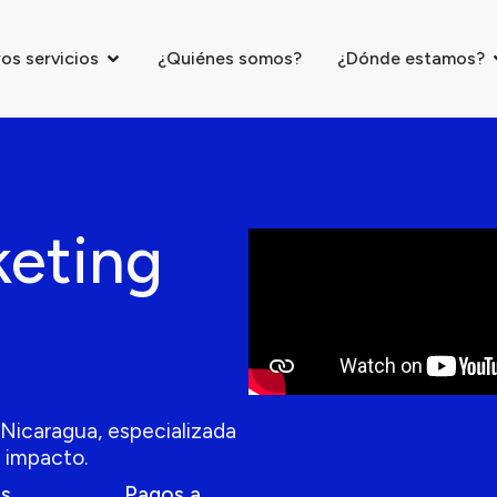
os servicios
¿Quiénes somos?
¿Dónde estamos?
keting
Nicaragua, especializada
o impacto.
os
Pagos a