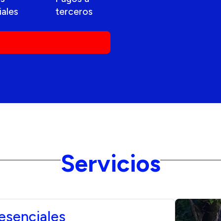
ales
terceros
Servicios
esenciales