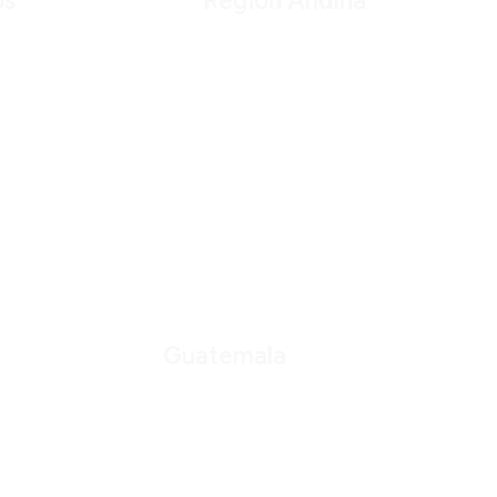
os
Región Andina
Guatemala