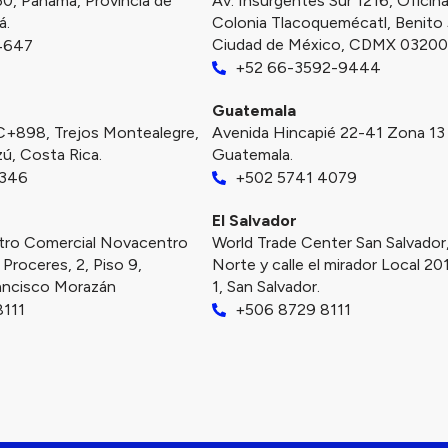
50, Panamá, Provincia de
Av. Insurgentes Sur 1216, Oficin
á.
Colonia Tlacoquemécatl, Benito 
Ciudad de México, CDMX 03200,
4647
+52 66-3592-9444
Guatemala
898, Trejos Montealegre,
Avenida Hincapié 22-41 Zona 13
ú, Costa Rica.
Guatemala.
1346
+502 5741 4079
El Salvador
tro Comercial Novacentro
World Trade Center San Salvador
Proceres, 2, Piso 9,
Norte y calle el mirador Local 201
rancisco Morazán
1, San Salvador.
8111
+506 8729 8111