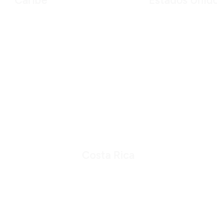
Caribe
Estados Unid
Costa Rica