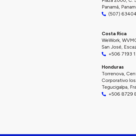
Plaza 2000, C. 
Panamá, Panam
(507) 6340
Costa Rica
WeWork, WVMC+
San José, Escaz
+506 7193 
Honduras
Torrenova, Cen
Corporativo los 
Tegucigalpa, F
+506 8729 