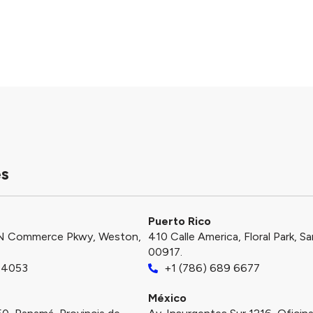
es
Puerto Rico​
N Commerce Pkwy, Weston,
410 Calle America, Floral Park, S
00917.
-4053
+1 (786) 689 6677
México