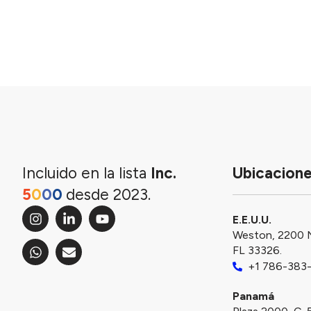
Incluido en la lista
Inc.
Ubicacion
5
0
0
0
desde 2023.
E.E.U.U.
Weston, 2200 
FL 33326.
+1 786-383
Panamá