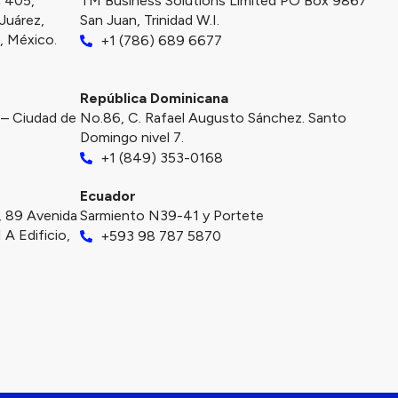
a 405,
TM Business Solutions Limited PO Box 9867
Juárez,
San Juan, Trinidad W.I.
 México.
+1 (786) 689 6677
República Dominicana
 – Ciudad de
No.86, C. Rafael Augusto Sánchez. Santo
Domingo nivel 7.
+1 (849) 353-0168
Ecuador
, 89 Avenida
Sarmiento N39-41 y Portete
 A Edificio,
+593 98 787 5870